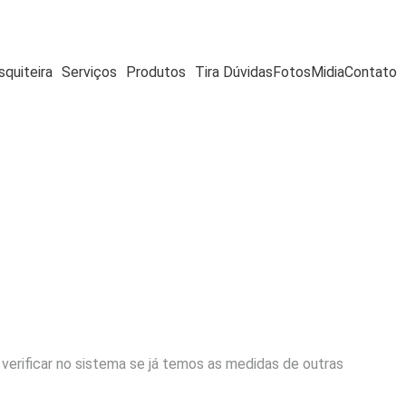
quiteira
Serviços
Produtos
Tira Dúvidas
Fotos
Midia
Contato
erificar no sistema se já temos as medidas de outras