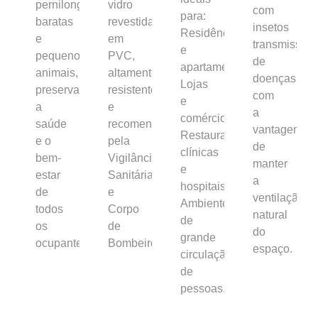
pernilongos,
vidro
com
para:
baratas
revestida
insetos
Residências
e
em
transmissore
e
pequenos
PVC,
de
apartamentos,
animais,
altamente
doenças,
Lojas
preservando
resistentes
com
e
a
e
a
comércios,
saúde
recomendadas
vantagem
Restaurantes,
e o
pela
de
clínicas
bem-
Vigilância
manter
e
estar
Sanitária
a
hospitais,
de
e
ventilação
Ambientes
todos
Corpo
natural
de
os
de
do
grande
ocupantes.
Bombeiros.
espaço.
circulação
de
pessoas.