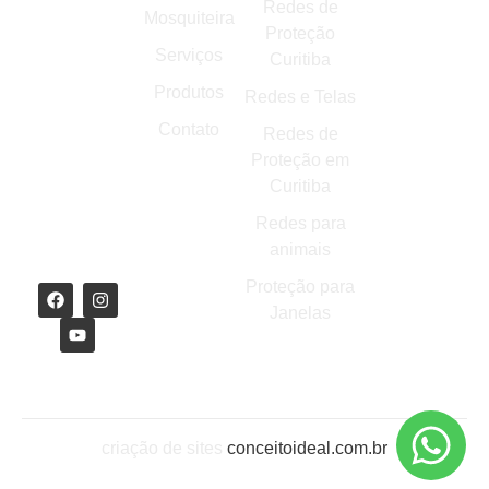
Américas,
Redes de
Mosquiteira
Curitiba -
Proteção
PR,
Serviços
Curitiba
81530-420
Produtos
Redes e Telas
contato@redesprevenir.com.br
Contato
Redes de
(41)
Proteção em
99284-
Curitiba
1591
Redes para
(41) 3049-
animais
2220
Proteção para
Janelas
criação de sites
conceitoideal.com.br