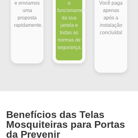
e enviamos
o
Você paga
uma
funcionamento
apenas
proposta
da sua
após a
rapidamente.
janela e
instalação
todas as
concluída!
normas de
segurança.
Benefícios das Telas
Mosquiteiras para Portas
da Prevenir