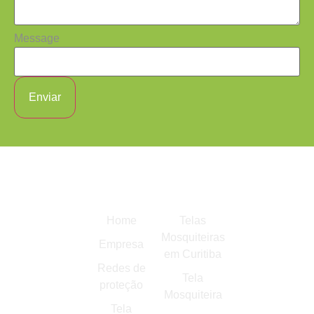
Message
Enviar
Links
Mais
Empresa
rápidos
Buscados
Apoiadora
Rua
Home
Telas
Marechal
Mosquiteiras
Empresa
Cardoso
em Curitiba
Júnior, 171
Redes de
Tela
- Jardim
proteção
Mosquiteira
das
Tela