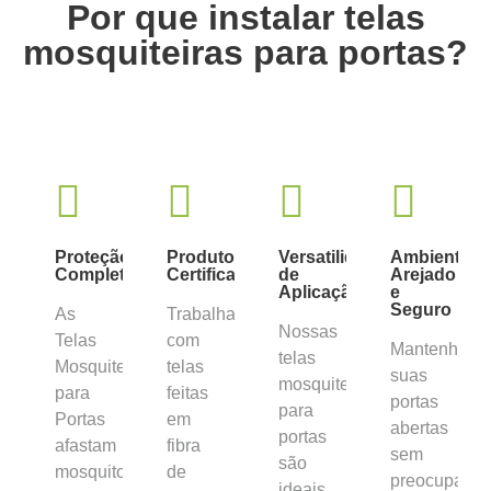
Por que instalar telas
mosquiteiras para portas?
Proteção
Produto
Versatilidade
Ambiente
Completa
Certificado
de
Arejado
Aplicação
e
Seguro
As
Trabalhamos
Nossas
Telas
com
Mantenha
telas
Mosquiteiras
telas
suas
mosquiteiras
para
feitas
portas
para
Portas
em
abertas
portas
afastam
fibra
sem
são
mosquitos,
de
preocupaçã
ideais