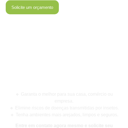
Solicite um orçamento
Agende Sua Avaliação
Gratuita!
🔹 Garanta o melhor para sua casa, comércio ou
empresa.
🔹 Elimine riscos de doenças transmitidas por insetos.
🔹 Tenha ambientes mais arejados, limpos e seguros.
Entre em contato agora mesmo e solicite seu