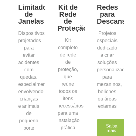
Limitadores
Kit de
Redes
de
Rede
para
Janelas
de
Descanso
Proteção
Dispositivos
Projetos
Kit
projetados
especiais
completo
para
dedicado
de rede
evitar
a criar
de
acidentes
soluções
proteção,
com
personalizadas
que
quedas,
para
reúne
especialmente
mezaninos,
todos os
envolvendo
beliches
itens
crianças
ou áreas
necessários
e animais
externas
para uma
de
instalação
pequeno
Saiba
prática
porte
mais