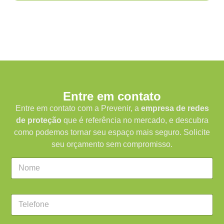
Entre em contato
Entre em contato com a Prevenir, a
empresa de redes
de proteção
que é referência no mercado, e descubra
como podemos tornar seu espaço mais seguro. Solicite
seu orçamento sem compromisso.
C
a
m
p
C
o
a
d
m
e