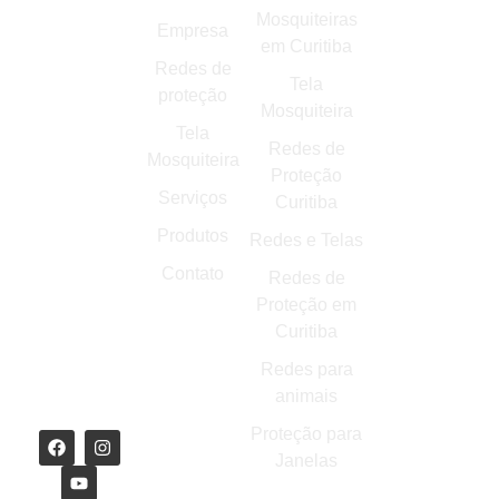
Marechal
Mosquiteiras
Empresa
Cardoso
em Curitiba
Júnior, 171
Redes de
Tela
- Jardim
proteção
Mosquiteira
das
Tela
Américas,
Redes de
Mosquiteira
Curitiba -
Proteção
PR,
Serviços
Curitiba
81530-420
Produtos
Redes e Telas
contato@redesprevenir.com.br
Contato
Redes de
(41)
Proteção em
99284-
Curitiba
1591
Redes para
(41) 3049-
animais
2220
Proteção para
Janelas