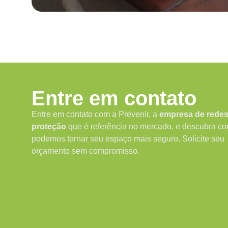
Entre em contato
Entre em contato com a Prevenir, a
empresa de redes
proteção
que é referência no mercado, e descubra c
podemos tornar seu espaço mais seguro. Solicite seu
orçamento sem compromisso.