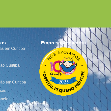
dos
Empresa Apoiadora
as em Curitiba
ão Curitiba
ão em Curitiba
mais
anelas