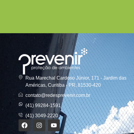
Rua Marechal Cardoso Júnior, 171 - Jardim das
Américas, Curitiba - PR, 81530-420
contato@redesprevenir.com.br
(41) 99284-1591
(41) 3049-2220