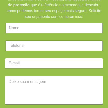
de proteção
que é referência no mercado, e descubra
como podemos tornar seu espaço mais seguro. Solicite
seu orçamento sem compromisso.
C
a
m
p
C
o
a
d
m
e
p
t
E
o
e
-
d
x
m
e
t
a
t
o
Á
i
e
*
r
l
x
e
*
t
a
o
d
*
e
t