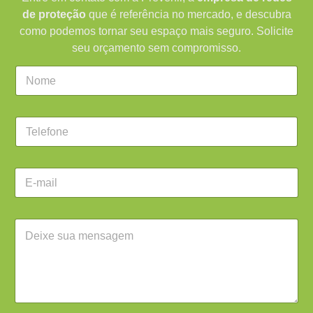
de proteção
que é referência no mercado, e descubra
como podemos tornar seu espaço mais seguro. Solicite
seu orçamento sem compromisso.
C
a
m
p
C
o
a
d
m
e
p
t
E
o
e
-
d
x
m
e
t
a
t
o
Á
i
e
*
r
l
x
e
*
t
a
o
d
*
e
t