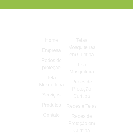
Links
Mais
Empresa
rápidos
Buscados
Apoiadora
Rua
Home
Telas
Marechal
Mosquiteiras
Empresa
Cardoso
em Curitiba
Júnior, 171
Redes de
Tela
- Jardim
proteção
Mosquiteira
das
Tela
Américas,
Redes de
Mosquiteira
Curitiba -
Proteção
PR,
Serviços
Curitiba
81530-420
Produtos
Redes e Telas
contato@redesprevenir.com.br
Contato
Redes de
(41)
Proteção em
99284-
Curitiba