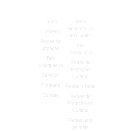
Links
Mais
Empresa
rápidos
Buscados
Apoiadora
Rua
Home
Telas
Marechal
Mosquiteiras
Empresa
Cardoso
em Curitiba
Júnior, 171
Redes de
Tela
- Jardim
proteção
Mosquiteira
das
Tela
Américas,
Redes de
Mosquiteira
Curitiba -
Proteção
PR,
Serviços
Curitiba
81530-420
Produtos
Redes e Telas
contato@redesprevenir.com.br
Contato
Redes de
(41)
Proteção em
99284-
Curitiba
1591
Redes para
(41) 3049-
animais